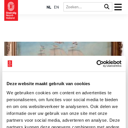
NL
EN
Deze website maakt gebruik van cookies
Driemaster ‘Ouderkerk aan den Amstel’ vaart naar Batavia
We gebruiken cookies om content en advertenties te
Op 2 augustus 1858, om vier uur ‘s middags, stak een sloep
van wal. Van de trap bij de Kalkmarkt aan de Binnenkant, wat
personaliseren, om functies voor social media te bieden
nu Prins Hendrikkade heet, in Amsterdam. De sloep, met aan
en om ons websiteverkeer te analyseren. Ook delen we
boord het voltallige gemeentebestuur van Ouder-Amstel, voer
informatie over uw gebruik van onze site met onze
het IJ op. Naar een driemaster met de naam ‘Ouderkerk aan den
Amstel’. Aan boord van dat schip werd het gezelschap
partners voor social media, adverteren en analyse. Deze
opgewacht door de reder-eigenaar van het schip: Willem Ruijs
partners kunnen deze gegevens combineren met andere