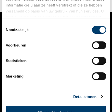
J.Dzn.
informatie die u aan ze heeft verstrekt of die ze hebben
verzameld op basis van uw gebruik van hun services. U
gaat akkoord met de cookies en het
privacystatement
als u onze website blijft gebruiken.
Toestemmingsselectie
VERHALEN
Noodzakelijk
NIEUWS
Voorkeuren
KALENDER
THEMA’S
Statistieken
ACTIVITEITEN
Marketing
VIDEO’S
OVER ONS
Details tonen
CONTACT