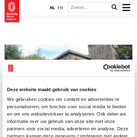
NL
EN
Deze website maakt gebruik van cookies
Hembrugterrein niet langer verborgen
We gebruiken cookies om content en advertenties te
Midden in het havengebied van Amsterdam op de kruising van
de Zaan en het Noordzeekanaal, ligt een afgesloten enclave
personaliseren, om functies voor social media te bieden
van ongeveer veertig hectare met een bijzondere geschiedenis.
en om ons websiteverkeer te analyseren. Ook delen we
Dit zogenoemde Hembrugterrein was ooit het epicentrum van
informatie over uw gebruik van onze site met onze
de Nederlandse wapenindustrie.
partners voor social media, adverteren en analyse. Deze
partners kunnen deze gegevens combineren met andere