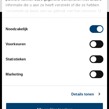
informatie die u aan ze heeft verstrekt of die ze hebben
verzameld op basis van uw gebruik van hun services. U
gaat akkoord met de cookies en het
privacystatement
als u onze website blijft gebruiken.
Toestemmingsselectie
VERHALEN
Noodzakelijk
NIEUWS
Voorkeuren
KALENDER
THEMA’S
Statistieken
ACTIVITEITEN
Marketing
VIDEO’S
OVER ONS
Details tonen
CONTACT