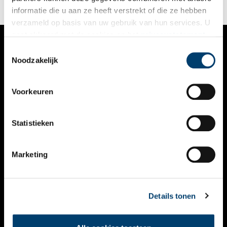
informatie die u aan ze heeft verstrekt of die ze hebben
verzameld op basis van uw gebruik van hun services. U
gaat akkoord met de cookies en het
privacystatement
als u onze website blijft gebruiken.
Toestemmingsselectie
VERHALEN
Noodzakelijk
NIEUWS
Voorkeuren
KALENDER
THEMA’S
Statistieken
ACTIVITEITEN
Marketing
VIDEO’S
OVER ONS
Details tonen
CONTACT