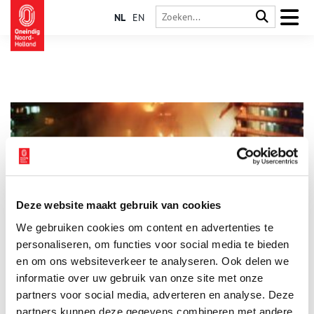
NL
EN
Deze website maakt gebruik van cookies
Bijlmerramp: tragische gebeurtenis of complot?
We gebruiken cookies om content en advertenties te
Om 18.35 uur meldt de luchtverkeersleiding in de
verkeerstoren van Schiphol: ‘het is gebeurd’. Op dat moment
personaliseren, om functies voor social media te bieden
stijgen er dikke rookwolken op boven Amsterdam. De
en om ons websiteverkeer te analyseren. Ook delen we
rookpluimen werpen een dreigende schaduw over 4 oktober
informatie over uw gebruik van onze site met onze
1992, dag van de Bijlmerramp.
partners voor social media, adverteren en analyse. Deze
partners kunnen deze gegevens combineren met andere