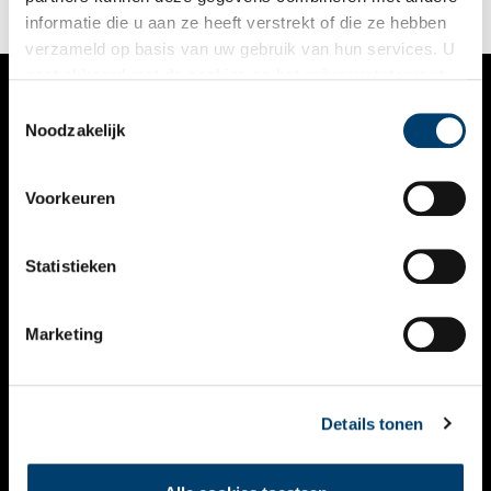
informatie die u aan ze heeft verstrekt of die ze hebben
verzameld op basis van uw gebruik van hun services. U
gaat akkoord met de cookies en het
privacystatement
als u onze website blijft gebruiken.
Toestemmingsselectie
VERHALEN
Noodzakelijk
NIEUWS
Voorkeuren
KALENDER
THEMA’S
Statistieken
ACTIVITEITEN
Marketing
VIDEO’S
OVER ONS
Details tonen
CONTACT