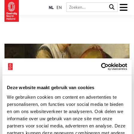
NL
EN
Deze website maakt gebruik van cookies
De gebruiken van een zeventiende-eeuwse Amsterdammer
We gebruiken cookies om content en advertenties te
Coffeeshops, de wallen, altijd fietsen en een plat accent: al
deze zaken worden beschouwd als ‘typisch Amsterdams’. Of al
personaliseren, om functies voor social media te bieden
deze kenmerken opgaan voor elke Amsterdammer valt echter
en om ons websiteverkeer te analyseren. Ook delen we
te betwisten. Ook in de zeventiende eeuw bestonden er een
informatie over uw gebruik van onze site met onze
aantal typische gebruiken, waarmee de Amsterdammer zich
onderscheidde van buitenpoorters.
partners voor social media, adverteren en analyse. Deze
partners kunnen deze gegevens combineren met andere