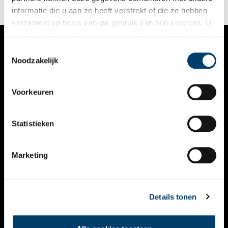
informatie die u aan ze heeft verstrekt of die ze hebben
verzameld op basis van uw gebruik van hun services. U
gaat akkoord met de cookies en het
privacystatement
als u onze website blijft gebruiken.
Toestemmingsselectie
VERHALEN
Noodzakelijk
NIEUWS
Voorkeuren
KALENDER
THEMA’S
Statistieken
ACTIVITEITEN
Marketing
VIDEO’S
OVER ONS
Details tonen
CONTACT