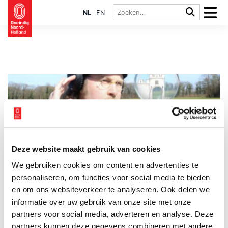
NL
EN
Deze website maakt gebruik van cookies
Nieuwe podcastserie: De Kasteeldetective
We gebruiken cookies om content en advertenties te
Hoe vind je een kasteel dat niet gevonden mag worden? In de
nieuwe podcastserie De Kasteeldetective van
personaliseren, om functies voor social media te bieden
Archeologiemuseum Huis van Hilde behandelt Marius Bruijn
en om ons websiteverkeer te analyseren. Ook delen we
cold case-verhalen over verdwenen kastelen van Noord-
informatie over uw gebruik van onze site met onze
2 min
Holland. In de eerste aflevering gaat hij op zoek naar het
kasteel waar de meest beruchte moordenaar van de
partners voor social media, adverteren en analyse. Deze
middeleeuwen woonde, Gerard van Velsen.
partners kunnen deze gegevens combineren met andere