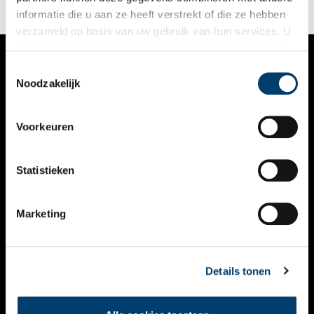
informatie die u aan ze heeft verstrekt of die ze hebben
verzameld op basis van uw gebruik van hun services. U
gaat akkoord met de cookies en het
privacystatement
als u onze website blijft gebruiken.
Toestemmingsselectie
VERHALEN
Noodzakelijk
NIEUWS
Voorkeuren
KALENDER
THEMA’S
Statistieken
ACTIVITEITEN
Marketing
VIDEO’S
OVER ONS
Details tonen
CONTACT