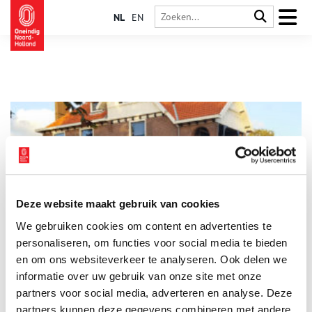
NL
EN
Deze website maakt gebruik van cookies
Een wachtkamer voor krankzinnigen
We gebruiken cookies om content en advertenties te
Misschien heb je vanuit de trein dit provinciale monument al
eens bewonderd of zie je het zelfs elke dag: station Santpoort-
personaliseren, om functies voor social media te bieden
Zuid. Het station herinnert treinreizigers aan de opkomst van
en om ons websiteverkeer te analyseren. Ook delen we
het treinvervoer in de provincie, toen het reizen met de trein
informatie over uw gebruik van onze site met onze
nog langzaam op stoom moest komen.
partners voor social media, adverteren en analyse. Deze
partners kunnen deze gegevens combineren met andere