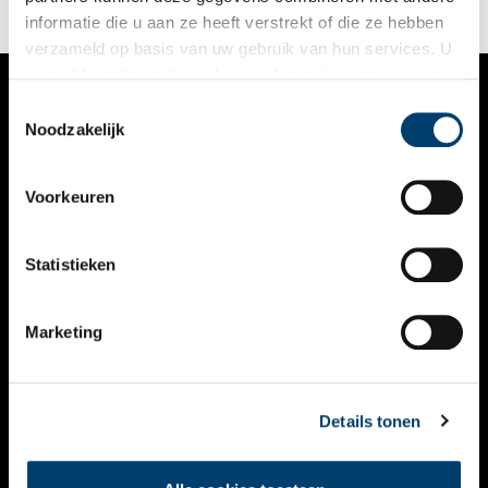
informatie die u aan ze heeft verstrekt of die ze hebben
verzameld op basis van uw gebruik van hun services. U
gaat akkoord met de cookies en het
privacystatement
als u onze website blijft gebruiken.
Toestemmingsselectie
VERHALEN
Noodzakelijk
NIEUWS
Voorkeuren
KALENDER
THEMA’S
Statistieken
ACTIVITEITEN
Marketing
VIDEO’S
OVER ONS
Details tonen
CONTACT