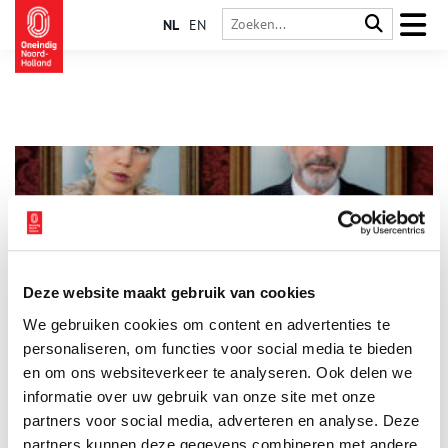
NL
EN
Deze website maakt gebruik van cookies
10 podcasts die je niet mag missen!
We gebruiken cookies om content en advertenties te
Tijdens het afwassen, onderweg naar het werk of liggend op
de bank… Waar je ook bent, er is altijd tijd voor een
personaliseren, om functies voor social media te bieden
interessante podcast op Spotify. De redactie van Oneindig
en om ons websiteverkeer te analyseren. Ook delen we
Noord-Holland heeft de tien leukste podcasts over
informatie over uw gebruik van onze site met onze
4 min
geschiedenis voor je op een rijtje gezet. Veel luisterplezier!
partners voor social media, adverteren en analyse. Deze
partners kunnen deze gegevens combineren met andere