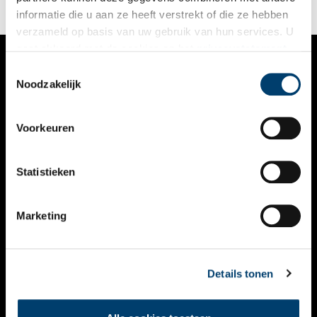
informatie die u aan ze heeft verstrekt of die ze hebben
verzameld op basis van uw gebruik van hun services. U
gaat akkoord met de cookies en het
privacystatement
als u onze website blijft gebruiken.
Toestemmingsselectie
VERHALEN
Noodzakelijk
NIEUWS
Voorkeuren
KALENDER
THEMA’S
Statistieken
ACTIVITEITEN
Marketing
VIDEO’S
OVER ONS
Details tonen
CONTACT