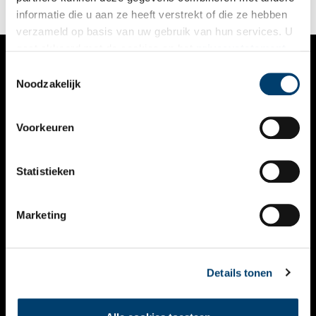
informatie die u aan ze heeft verstrekt of die ze hebben
verzameld op basis van uw gebruik van hun services. U
gaat akkoord met de cookies en het
privacystatement
als u onze website blijft gebruiken.
Toestemmingsselectie
VERHALEN
Noodzakelijk
NIEUWS
Voorkeuren
KALENDER
THEMA’S
Statistieken
ACTIVITEITEN
Marketing
VIDEO’S
OVER ONS
Details tonen
CONTACT