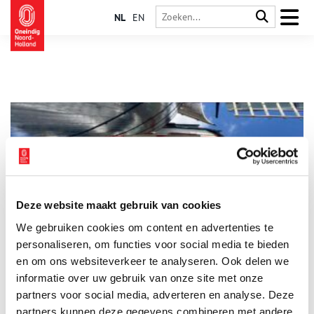
NL
EN
Deze website maakt gebruik van cookies
Molentaal: wat de stand van de wieken ons vertellen
We gebruiken cookies om content en advertenties te
Wist je dat er een geheime molentaal bestaat? Door de wieken
in een bepaalde stand te zetten kon de molenaar
personaliseren, om functies voor social media te bieden
boodschappen doorgeven aan zijn omgeving. Dit gebeurde in
en om ons websiteverkeer te analyseren. Ook delen we
tijden van vreugde, rouw, oorlog en verzet. Ook nu nog
informatie over uw gebruik van onze site met onze
gebruiken molenaars deze speciale molentaal. De redactie van
Oneindig Noord-Holland ging op bezoek bij Molen de Adriaan
partners voor social media, adverteren en analyse. Deze
in Haarlem en kreeg uitleg over de verschillende betekenissen.
partners kunnen deze gegevens combineren met andere