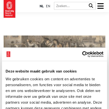
NL
EN
Deze website maakt gebruik van cookies
Tsaar Peter de Grote bezoekt Zaandam
We gebruiken cookies om content en advertenties te
De Russische tsaar Peter (1672-1725) kreeg op zeventienjarige
leeftijd de macht overhandigd. De jonge tsaar bleek een
personaliseren, om functies voor social media te bieden
leergierige en bevlogen leider die het land wilde
en om ons websiteverkeer te analyseren. Ook delen we
moderniseren. De handelsvloot van de Republiek stond
informatie over uw gebruik van onze site met onze
destijds bekend als een van de beste ter wereld. Dat ontging
de tsaar niet. Tweemaal bezocht de leergierige Peter de Grote
partners voor social media, adverteren en analyse. Deze
Noord-Holland: in 1697 en in 1717. Tijdens beide bezoeken
partners kunnen deze gegevens combineren met andere