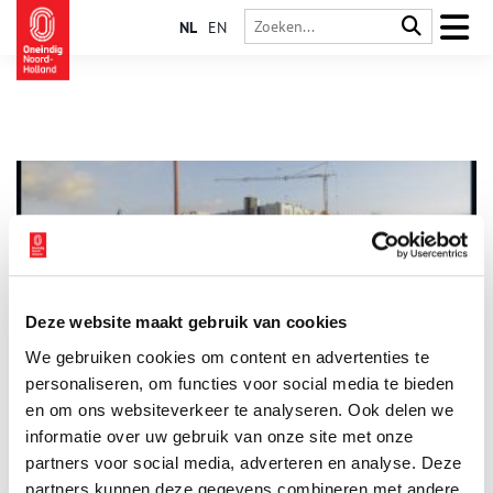
NL
EN
Deze website maakt gebruik van cookies
Zaans Industrieel Erfgoed: Top vijf stukken uit het
We gebruiken cookies om content en advertenties te
gemeentearchief
personaliseren, om functies voor social media te bieden
De Zaanstreek kent een zeer uitgebreide industriële
geschiedenis en is daarmee één van de meest bekende plekken
en om ons websiteverkeer te analyseren. Ook delen we
waar het Hollandse industriële erfgoed zijn sporen heeft
informatie over uw gebruik van onze site met onze
achter gelaten. Het geheugen van de Zaanstreek is in het
partners voor social media, adverteren en analyse. Deze
Gemeentearchief Zaanstad te vinden, waar boeken, tekeningen,
verslagen, prenten, kaarten en foto’s over het gebied van
partners kunnen deze gegevens combineren met andere