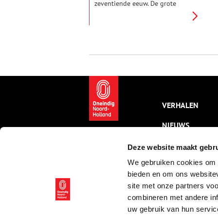
zeventiende eeuw. De grote
achtkante watermolen
bemaalde de 382 ha grote
Hollands Ankeveense polder op
de ‘s-Gravelandse Vaart, die
weer afwaterde op de Vecht. De
molen bleef zijn functie
behouden tot 1932. In de jaren
dertig zijn het scheprad en
overige werken verwijderd om
hierdoor de molenaarswoning
te kunnen vergroten.
VERHALEN
NIEUWS
KALENDER
Deze website maakt gebru
We gebruiken cookies om c
THEMA’S
bieden en om ons websitev
ACTIVITEITEN
site met onze partners vo
combineren met andere inf
VIDEO’S
uw gebruik van hun servic