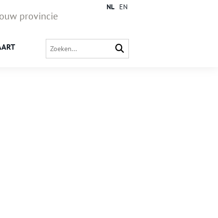
NL
EN
jouw provincie
AART