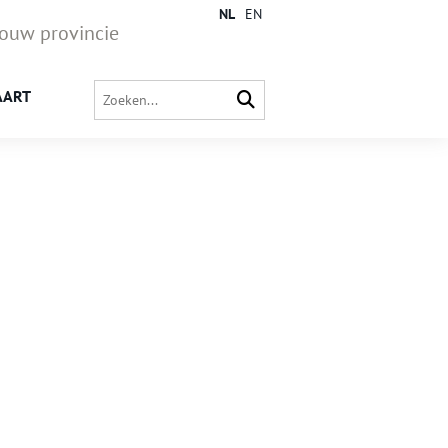
NL
EN
jouw provincie
AART