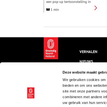
een pop-up tentoonstelling in
de monumentale watertoren in
1 min
Aalsmeer. Van 18 december tot
en met 15 februari staat “Flower
Power in the Water Tower” in
het teken van kunst, natuur en
licht, op een unieke plek waar
de hoogte, akoestiek en
karakteristieke betonstructuur
een bijzondere ervaring creëren.
VERHALEN
NIEUWS
KALENDER
Deze website maakt gebru
We gebruiken cookies om c
THEMA’S
bieden en om ons websitev
ACTIVITEITEN
site met onze partners vo
combineren met andere inf
VIDEO’S
uw gebruik van hun servic