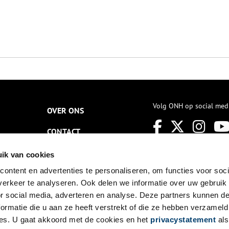
Volg ONH op social med
OVER ONS
CONTACT
NIEUWSBRIEF
ik van cookies
ontent en advertenties te personaliseren, om functies voor soci
DISCLAIMER
erkeer te analyseren. Ook delen we informatie over uw gebruik
PRIVACY
or social media, adverteren en analyse. Deze partners kunnen 
ormatie die u aan ze heeft verstrekt of die ze hebben verzameld
TOEGANKELIJKHEID
es. U gaat akkoord met de cookies en het
privacystatement
als