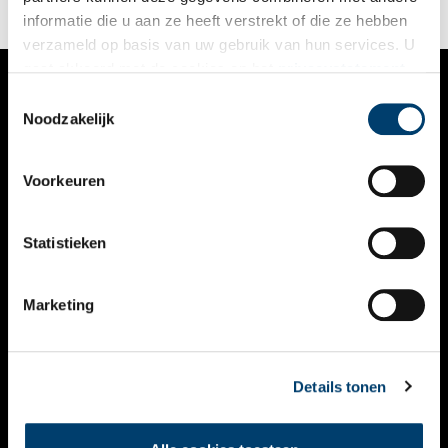
informatie die u aan ze heeft verstrekt of die ze hebben
verzameld op basis van uw gebruik van hun services. U
gaat akkoord met de cookies en het
privacystatement
als u onze website blijft gebruiken.
Toestemmingsselectie
VERHALEN
Noodzakelijk
NIEUWS
Voorkeuren
KALENDER
THEMA’S
Statistieken
ACTIVITEITEN
Marketing
VIDEO’S
OVER ONS
Details tonen
CONTACT