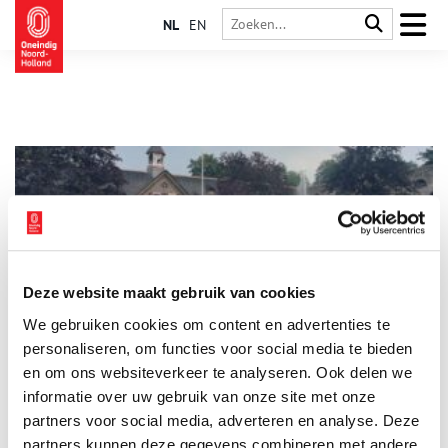
NL
EN
Deze website maakt gebruik van cookies
De Bazel in Bussum
We gebruiken cookies om content en advertenties te
De Helderse architect K.P.C. de Bazel is vooral bekend van zijn
ontwerp voor het monumentale hoofdkantoor van de
personaliseren, om functies voor social media te bieden
Nederlandsche Handel-Maatschappij in Amsterdam, een
en om ons websiteverkeer te analyseren. Ook delen we
gebouw dat zijn naam draagt. Maar weinig mensen weten dat
informatie over uw gebruik van onze site met onze
hij ook in het Gooi actief is geweest. In zijn woonplaats
Bussum ontwierp hij woningen, parken en zelfs een heuse
partners voor social media, adverteren en analyse. Deze
modelmelkerij.
partners kunnen deze gegevens combineren met andere