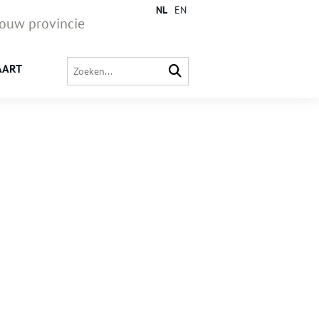
NL
EN
jouw provincie
AART