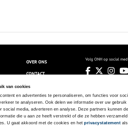
Volg ONH op social med
OVER ONS
CONTACT
NIEUWSBRIEF
ik van cookies
ontent en advertenties te personaliseren, om functies voor soci
DISCLAIMER
erkeer te analyseren. Ook delen we informatie over uw gebruik
PRIVACY
or social media, adverteren en analyse. Deze partners kunnen 
ormatie die u aan ze heeft verstrekt of die ze hebben verzameld
TOEGANKELIJKHEID
es. U gaat akkoord met de cookies en het
privacystatement
als