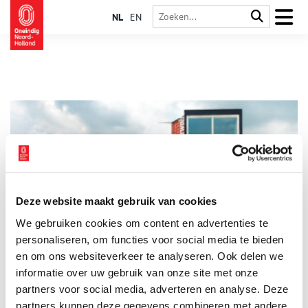
NL
EN
Deze website maakt gebruik van cookies
Archeologisch minimuseum De Waterwolf in Etersheim
We gebruiken cookies om content en advertenties te
In de Etersheimer Braakpolder staat een bijzonder museum.
Hier wordt met archeologische vondsten en verrassende
personaliseren, om functies voor social media te bieden
tentoonstellingen het verhaal verteld van het verdronken dorp
en om ons websiteverkeer te analyseren. Ook delen we
Etersheim, de strijd tegen de zee en de vorming van het
informatie over uw gebruik van onze site met onze
landschap. Op vrijdag 18 juni opent Minimuseum De
Waterwolf voor het eerst haar deuren. De redactie van
partners voor social media, adverteren en analyse. Deze
Oneindig Noord-Holland sprak voor de opening met Jetty
partners kunnen deze gegevens combineren met andere