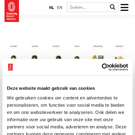
NL
EN
Deze website maakt gebruik van cookies
Michael Jackson naar Hoorns museum
We gebruiken cookies om content en advertenties te
Ze komen allemaal naar het Museum van de 20e Eeuw in
Hoorn. Michael Jackson, Elvis Presley, Barack Obama en Marco
personaliseren, om functies voor social media te bieden
van Basten. Samen met nog veel andere bekende figuren uit de
en om ons websiteverkeer te analyseren. Ook delen we
vorige eeuw. Gebouwd van LEGO. Door leraar Daniël Ponsen
informatie over uw gebruik van onze site met onze
1 min
die dankzij veel artikelen in kranten en een item in het
Jeugdjournaal nu ook zelf bekend is. Want zijn leerlingen leren
partners voor social media, adverteren en analyse. Deze
dankzij de minifiguurtjes heel veel over de geschiedenis van
partners kunnen deze gegevens combineren met andere