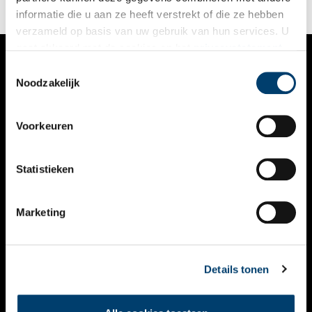
de wereld.
informatie die u aan ze heeft verstrekt of die ze hebben
verzameld op basis van uw gebruik van hun services. U
gaat akkoord met de cookies en het
privacystatement
als u onze website blijft gebruiken.
Toestemmingsselectie
VERHALEN
Noodzakelijk
NIEUWS
Voorkeuren
KALENDER
THEMA’S
Statistieken
ACTIVITEITEN
Marketing
VIDEO’S
OVER ONS
Details tonen
CONTACT