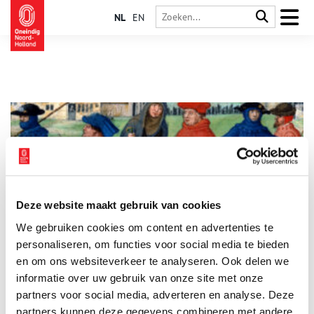
NL
EN
Deze website maakt gebruik van cookies
Historische complottheorieën: het einde van de wereld
We gebruiken cookies om content en advertenties te
Tijdens de jaarwisseling in 1999 waren veel mensen bang
voor de ‘millenniumbug’, die wereldwijd voor een crash van
personaliseren, om functies voor social media te bieden
alle computersystemen zou zorgen. Duizend jaar eerder
en om ons websiteverkeer te analyseren. Ook delen we
vreesde men nog veel grotere gevolgen van de
informatie over uw gebruik van onze site met onze
millenniumwisseling. Middeleeuwse christenen dachten dat de
Apocalyps nabij was. Velen reisden naar Jeruzalem, om het
partners voor social media, adverteren en analyse. Deze
Laatste Oordeel af te wachten in de Heilige Stad.
partners kunnen deze gegevens combineren met andere