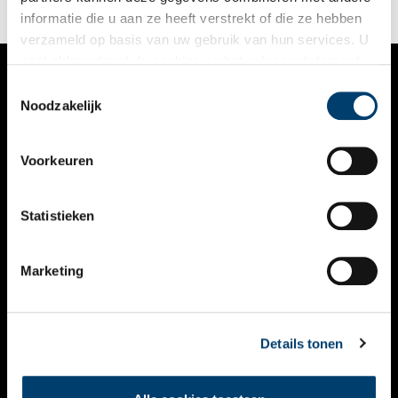
informatie die u aan ze heeft verstrekt of die ze hebben
verzameld op basis van uw gebruik van hun services. U
gaat akkoord met de cookies en het
privacystatement
als u onze website blijft gebruiken.
Toestemmingsselectie
VERHALEN
Noodzakelijk
NIEUWS
Voorkeuren
KALENDER
THEMA’S
Statistieken
ACTIVITEITEN
Marketing
VIDEO’S
OVER ONS
Details tonen
CONTACT