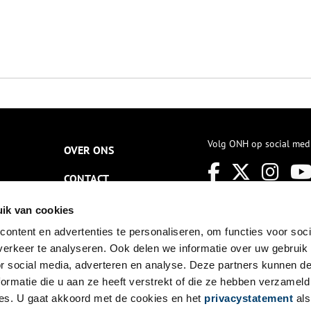
Volg ONH op social med
OVER ONS
CONTACT
NIEUWSBRIEF
ik van cookies
ontent en advertenties te personaliseren, om functies voor soci
DISCLAIMER
erkeer te analyseren. Ook delen we informatie over uw gebruik
PRIVACY
or social media, adverteren en analyse. Deze partners kunnen 
ormatie die u aan ze heeft verstrekt of die ze hebben verzameld
TOEGANKELIJKHEID
es. U gaat akkoord met de cookies en het
privacystatement
als