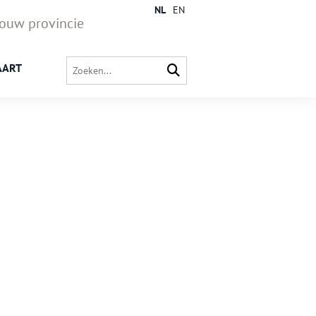
NL
EN
jouw provincie
AART