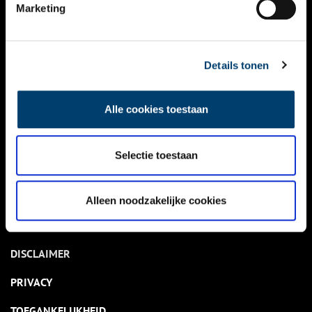
NIEUWS
Marketing
KALENDER
THEMA’S
Details tonen
ACTIVITEITEN
Alle cookies toestaan
VIDEO’S
Selectie toestaan
OVER ONS
CONTACT
Alleen noodzakelijke cookies
NIEUWSBRIEF
DISCLAIMER
PRIVACY
TOEGANKELIJKHEID