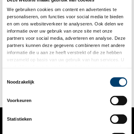
We gebruiken cookies om content en advertenties te
personaliseren, om functies voor social media te bieden
en om ons websiteverkeer te analyseren. Ook delen we
informatie over uw gebruik van onze site met onze
partners voor social media, adverteren en analyse. Deze
partners kunnen deze gegevens combineren met andere
Oudste archief Noord-Hollands Archief gedigitaliseerd
informatie die u aan ze heeft verstrekt of die ze hebben
Het oudste archief in de collectie van het Noord-Hollands
verzameld op basis van uw gebruik van hun services. U
Archief (NHA) is nu geheel online toegankelijk. De integrale
gaat akkoord met de cookies en het
privacystatement
digitalisering van het archief van de abdij van Egmond is
afgerond. Hierdoor levert het NHA een unieke bijdrage aan het
als u onze website blijft gebruiken.
Toestemmingsselectie
2 min
behoud en de toegankelijkheid van ons erfgoed, want dit
Noodzakelijk
archief is van groot belang voor de Nederlandse geschiedenis:
in de abdij begint het verhaal van Holland. Om de afronding
van dit bijzondere project te vieren, organiseert het Noord-
Hollands Archief een Middeleeuws Midzomerfestival en een
Voorkeuren
symposium op 21 en 23 juni.
Statistieken
VERHALEN