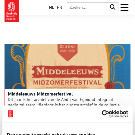
NL
EN
Middeleeuws Midzomerfestival
Dit jaar is het archief van de Abdij van Egmond integraal
gedigitaliseerd. Hierdoor is het oudste archief in de collectie
van het Noord-Hollands Archief online te raadplegen. Om de
afronding van dit bijzondere project te vieren, organiseert het
4 min
archief een Middeleeuws Midzomerfestival. Zet het in je
agenda! Op 21 juni wanen we ons in de middeleeuwen met
veel muziek, verhalen, eten en workshops.
Deze website maakt gebruik van cookies