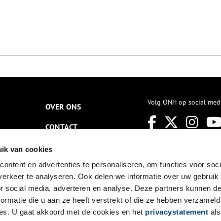
Volg ONH op social med
OVER ONS
CONTACT
NIEUWSBRIEF
ik van cookies
ontent en advertenties te personaliseren, om functies voor soci
DISCLAIMER
erkeer te analyseren. Ook delen we informatie over uw gebruik
PRIVACY
or social media, adverteren en analyse. Deze partners kunnen 
ormatie die u aan ze heeft verstrekt of die ze hebben verzameld
TOEGANKELIJKHEID
es. U gaat akkoord met de cookies en het
privacystatement
als