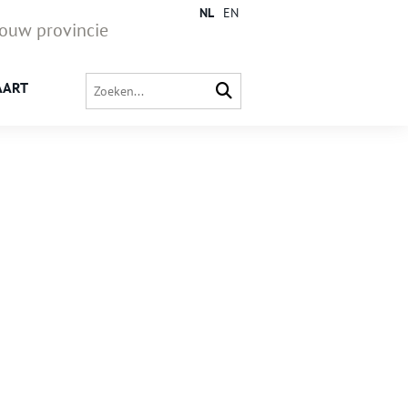
NL
EN
jouw provincie
AART