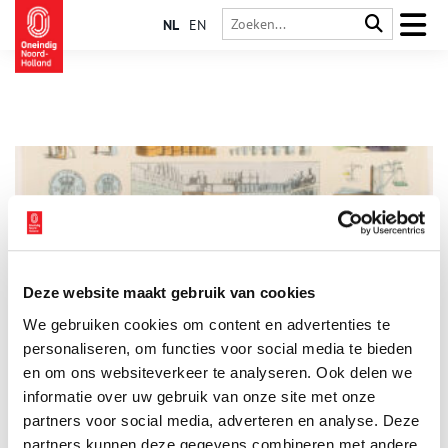
NL
EN
Deze website maakt gebruik van cookies
Hoe Nederland in verzet kwam tegen… de centimeter
We gebruiken cookies om content en advertenties te
Meten is weten. Maar als een pond niet overal evenveel is,
wordt dat lastiger. Tot in de late 18de eeuw hanteerde elke
personaliseren, om functies voor social media te bieden
stad zijn eigen maateenheden. Daar waren mensen zo aan
en om ons websiteverkeer te analyseren. Ook delen we
gewend, dat het invoeren van uniforme meters, grammen en
informatie over uw gebruik van onze site met onze
liters niet over één nacht ijs ging. Er moesten wetten en
verboden aan te pas komen, om mensen van de oude maten af
partners voor social media, adverteren en analyse. Deze
te krijgen. Bepaalde oude maten hebben het tot in de 20e
partners kunnen deze gegevens combineren met andere