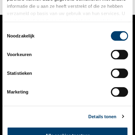
eeuw overleefd.
informatie die u aan ze heeft verstrekt of die ze hebben
verzameld op basis van uw gebruik van hun services. U
gaat akkoord met de cookies en het
privacystatement
als u onze website blijft gebruiken.
Toestemmingsselectie
VERHALEN
Noodzakelijk
NIEUWS
Voorkeuren
KALENDER
THEMA’S
Statistieken
ACTIVITEITEN
Marketing
VIDEO’S
OVER ONS
Details tonen
CONTACT