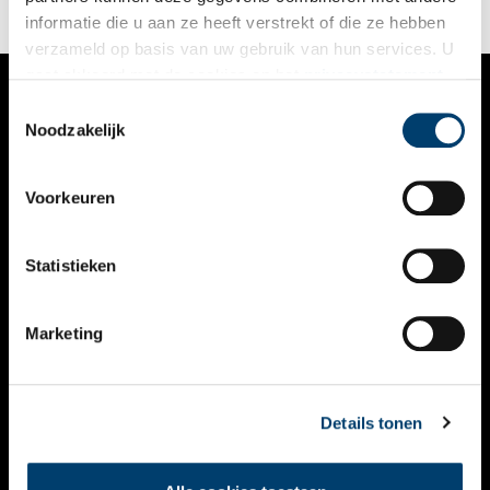
monumenten gered en gerestaureerd worden, onder andere in
informatie die u aan ze heeft verstrekt of die ze hebben
de 750 jaar oude stad Amsterdam?
verzameld op basis van uw gebruik van hun services. U
gaat akkoord met de cookies en het
privacystatement
als u onze website blijft gebruiken.
Toestemmingsselectie
VERHALEN
Noodzakelijk
NIEUWS
Voorkeuren
KALENDER
THEMA’S
Statistieken
ACTIVITEITEN
Marketing
VIDEO’S
OVER ONS
Details tonen
CONTACT