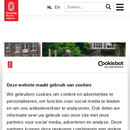
NL
EN
Deze website maakt gebruik van cookies
Open huis en bijeenkomst met notaris over geven en
We gebruiken cookies om content en advertenties te
nalaten aan Stadsherstel
personaliseren, om functies voor social media te bieden
Woensdag 26 februari om 14.00 uur kunnen
erfgoedliefhebbers in het geschonken Huis Merkelbach aan de
en om ons websiteverkeer te analyseren. Ook delen we
Keizersgracht 374 terecht om geïnformeerd te worden over het
informatie over uw gebruik van onze site met onze
werk van Stadsherstel. Oud-notaris Ruud van Helden vertelt
1 min
partners voor social media, adverteren en analyse. Deze
hoe daar op verschillende manieren aan bijgedragen kan
worden. Want hoe kunnen we er met elkaar voor zorgen dat
partners kunnen deze gegevens combineren met andere