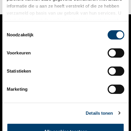
informatie die u aan ze heeft verstrekt of die ze hebben
verzameld op basis van uw gebruik van hun services. U
gaat akkoord met de cookies en het
privacystatement
als u onze website blijft gebruiken.
Toestemmingsselectie
VERHALEN
Noodzakelijk
NIEUWS
Voorkeuren
KALENDER
THEMA’S
Statistieken
ACTIVITEITEN
Marketing
VIDEO’S
OVER ONS
Details tonen
CONTACT