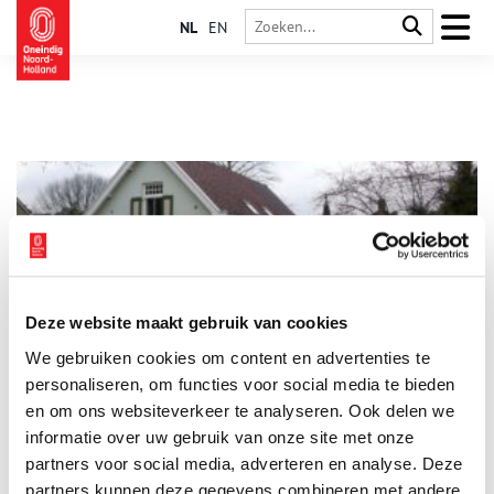
NL
EN
Deze website maakt gebruik van cookies
Fort Coehoorn
We gebruiken cookies om content en advertenties te
Fort Coehoorn, oorspronkelijk het Fort bij Muiderberg
genaamd, is een onvoltooid fort in het Zuidoostfront van de
personaliseren, om functies voor social media te bieden
Stelling van Amsterdam. De fortwachterswoning bestaat nog
en om ons websiteverkeer te analyseren. Ook delen we
steeds, maar op het oude fortterrein is inmiddels een
informatie over uw gebruik van onze site met onze
woonwijk gebouwd. De naam van het fort verwijst naar de
bekende vestingbouwer Menno van Coehoorn (1641-1704).
partners voor social media, adverteren en analyse. Deze
partners kunnen deze gegevens combineren met andere