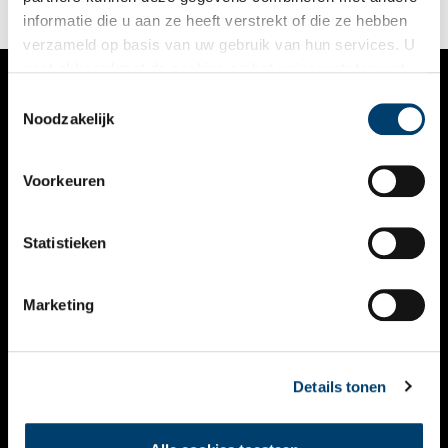
je ze tegenwoordig ook knuffelen of zien ‘dansen’.
informatie die u aan ze heeft verstrekt of die ze hebben
verzameld op basis van uw gebruik van hun services. U
gaat akkoord met de cookies en het
privacystatement
als u onze website blijft gebruiken.
Toestemmingsselectie
VERHALEN
Noodzakelijk
NIEUWS
Voorkeuren
KALENDER
THEMA’S
Statistieken
ACTIVITEITEN
Marketing
VIDEO’S
OVER ONS
Details tonen
CONTACT