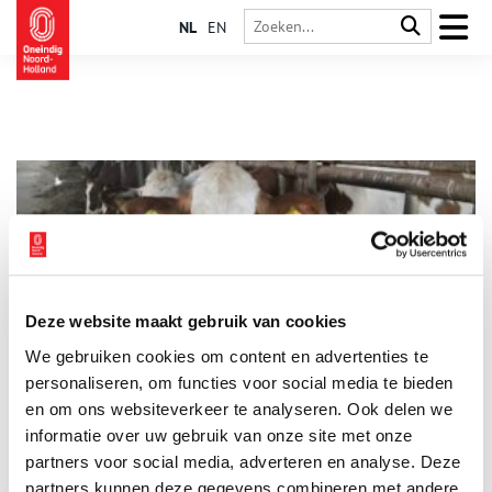
NL
EN
Deze website maakt gebruik van cookies
Levend erfgoed: de Noord-Hollandse melkkoe
We gebruiken cookies om content en advertenties te
De zwart-witte koe die in de wei in Nederland staat is de
‘Holstein-Friesian’: dit zijn echte melkkoeien. Er zijn echter
personaliseren, om functies voor social media te bieden
heel veel verschillende koeienrassen in Nederland, waaronder
en om ons websiteverkeer te analyseren. Ook delen we
oudhollandse rassen zoals ‘Lakenvelders’ en ‘Verbeterd
informatie over uw gebruik van onze site met onze
Roodbont’. In Noord-Holland zijn nog veel melkveehouderijen
te vinden. Steeds meer van deze boerderijen organiseren
partners voor social media, adverteren en analyse. Deze
activiteiten voor publiek. Want naast de koeien te melken, kan
partners kunnen deze gegevens combineren met andere