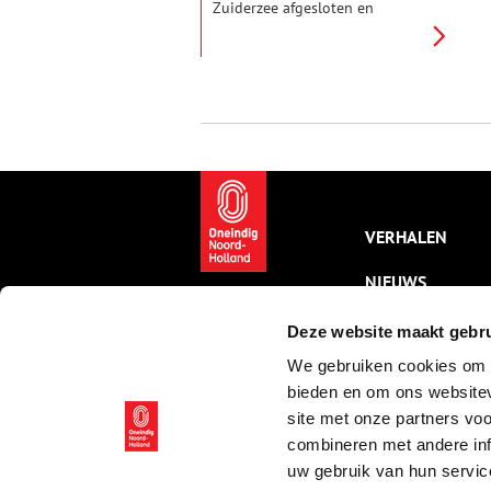
Zuiderzee afgesloten en
moesten vissers als Klaas, Gerrit
en Lambert Westland uit Huizen
hun netten neerleggen. Ze
gingen op zoek naar een nieuw
beroep. De drie gebroeders
Westland besloten ieder voor
zich kaas te gaan venten in het
zuiden van het land.
VERHALEN
NIEUWS
KALENDER
Deze website maakt gebru
We gebruiken cookies om c
THEMA’S
bieden en om ons websitev
ACTIVITEITEN
site met onze partners vo
combineren met andere inf
VIDEO’S
uw gebruik van hun servic