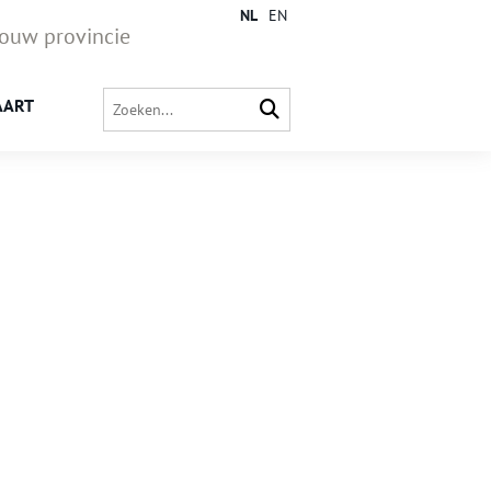
NL
EN
jouw provincie
AART