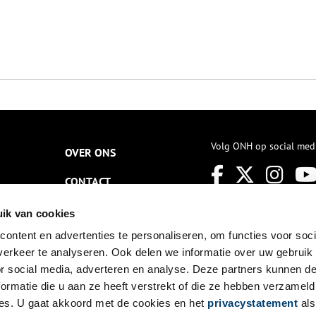
Volg ONH op social med
OVER ONS
CONTACT
NIEUWSBRIEF
ik van cookies
ontent en advertenties te personaliseren, om functies voor soci
DISCLAIMER
erkeer te analyseren. Ook delen we informatie over uw gebruik
PRIVACY
or social media, adverteren en analyse. Deze partners kunnen 
ormatie die u aan ze heeft verstrekt of die ze hebben verzameld
TOEGANKELIJKHEID
es. U gaat akkoord met de cookies en het
privacystatement
als