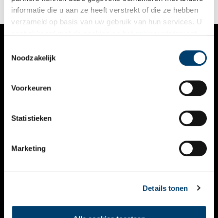
informatie die u aan ze heeft verstrekt of die ze hebben
verzameld op basis van uw gebruik van hun services. U
gaat akkoord met de cookies en het
privacystatement
als u onze website blijft gebruiken.
Toestemmingsselectie
VERHALEN
Noodzakelijk
NIEUWS
Voorkeuren
KALENDER
THEMA’S
Statistieken
ACTIVITEITEN
Marketing
VIDEO’S
OVER ONS
Details tonen
CONTACT