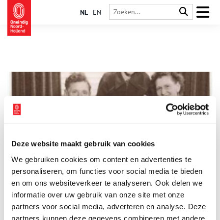
NL
EN
Deze website maakt gebruik van cookies
Emigreren naar Australië: de familie Lont “in den Vreemde”
We gebruiken cookies om content en advertenties te
In de jaren vijftig en zestig verlieten veel Nederlandse families
hun land om elders een nieuwe toekomst op te bouwen. Ze
personaliseren, om functies voor social media te bieden
emigreerden naar Australië, Canada, de Verenigde Staten of
en om ons websiteverkeer te analyseren. Ook delen we
Nieuw-Zeeland. Zo ook de familie Lont uit Hippolytushoef, die
informatie over uw gebruik van onze site met onze
op 11 februari 1953 uit Amsterdam vertrok met de MV Fairsea.
John Lont vertelt in dit verhaal over hun reis en aankomst op
partners voor social media, adverteren en analyse. Deze
18 maart 1953 in de haven van Melbourne.
partners kunnen deze gegevens combineren met andere