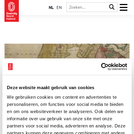
NL
EN
Deze website maakt gebruik van cookies
Bijzondere (bij)namen: Amstelland en Meerlanden
We gebruiken cookies om content en advertenties te
Noord-Holland kent veel plaatsen met bijzondere namen. Van
sommige is de oorsprong snel vast te stellen, bij andere is het
personaliseren, om functies voor social media te bieden
nodig om wat dieper te graven in het verleden. In deze serie
en om ons websiteverkeer te analyseren. Ook delen we
verhalen onderzoeken we elke maand een andere regio van
informatie over uw gebruik van onze site met onze
onze provincie, om achter de herkomst van de lokale
plaatsnamen én bijnamen van de inwoners te komen. Deze
partners voor social media, adverteren en analyse. Deze
maand: Amstelland en Meerlanden.
partners kunnen deze gegevens combineren met andere