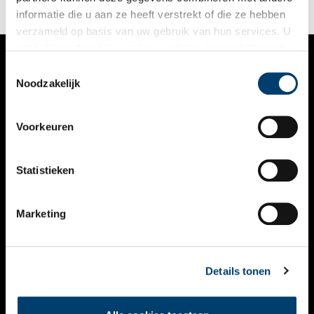
informatie die u aan ze heeft verstrekt of die ze hebben
verzameld op basis van uw gebruik van hun services. U
gaat akkoord met de cookies en het
privacystatement
als u onze website blijft gebruiken.
Toestemmingsselectie
VERHALEN
Noodzakelijk
NIEUWS
Voorkeuren
KALENDER
THEMA’S
Statistieken
ACTIVITEITEN
Marketing
VIDEO’S
OVER ONS
Details tonen
CONTACT