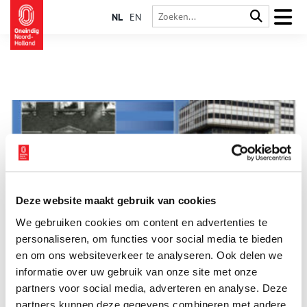
NL
EN
Deze website maakt gebruik van cookies
I00 jaar IBM in Nederland
We gebruiken cookies om content en advertenties te
ICT-bedrijf International Business Machines (IBM) werd in 1911
in Amerika opgericht en is vanaf 1920 officieel
personaliseren, om functies voor social media te bieden
vertegenwoordigd in ons land. Toen verwierf Maurice Boas een
en om ons websiteverkeer te analyseren. Ook delen we
agentschap, dat in 1940 omgezet werd in een volle
informatie over uw gebruik van onze site met onze
dochteronderneming. In eerste instantie onder de naam
Watson Bedrijfsmachine Maatschappij N.V. en na de Tweede
partners voor social media, adverteren en analyse. Deze
Wereldoorlog als Internationale Bedrijfsmachine Maatschappij
partners kunnen deze gegevens combineren met andere