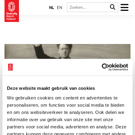
NL
EN
Deze website maakt gebruik van cookies
Een Matthäus voor metropolis Amsterdam
We gebruiken cookies om content en advertenties te
Sinds 1899 wordt Bachs beroemde Matthäus Passion jaarlijks
in het Concertgebouw uitgevoerd door het Amsterdamse
personaliseren, om functies voor social media te bieden
Toonkunstkoor. Die traditie begon bij de beroemde – en
en om ons websiteverkeer te analyseren. Ook delen we
beruchte – dirigent Willem Mengelberg.
informatie over uw gebruik van onze site met onze
partners voor social media, adverteren en analyse. Deze
partners kunnen deze gegevens combineren met andere