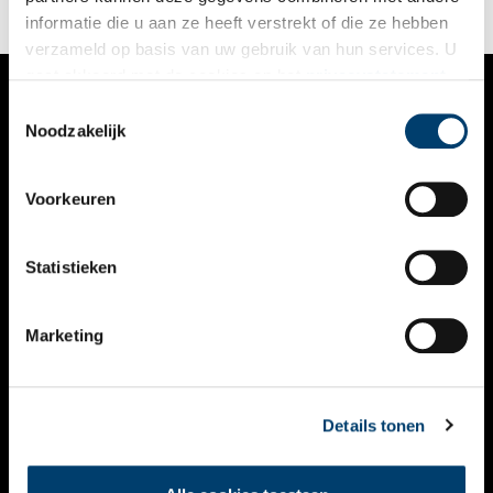
informatie die u aan ze heeft verstrekt of die ze hebben
verzameld op basis van uw gebruik van hun services. U
gaat akkoord met de cookies en het
privacystatement
als u onze website blijft gebruiken.
Toestemmingsselectie
VERHALEN
Noodzakelijk
NIEUWS
Voorkeuren
KALENDER
THEMA’S
Statistieken
ACTIVITEITEN
Marketing
VIDEO’S
OVER ONS
Details tonen
CONTACT