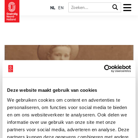
NL
EN
Deze website maakt gebruik van cookies
Het matrozenpakje
We gebruiken cookies om content en advertenties te
Op oude foto’s zijn jonge kinderen vaak gekleed in een
matrozenpakje. Zij staan geposeerd voor een geschilderde
personaliseren, om functies voor social media te bieden
achtergrond in een fotostudio. De meesten kijken serieus,
en om ons websiteverkeer te analyseren. Ook delen we
verveeld, dromerig en een enkele keer vrolijk in de camera. Zou
informatie over uw gebruik van onze site met onze
de fotograaf zo zijn best hebben gedaan voor dit mooie
plaatje of is het dankzij de trotse moeder die erachter staat?
partners voor social media, adverteren en analyse. Deze
Het matrozenpakje was namelijk hét ensemble bij uitstek dat
partners kunnen deze gegevens combineren met andere