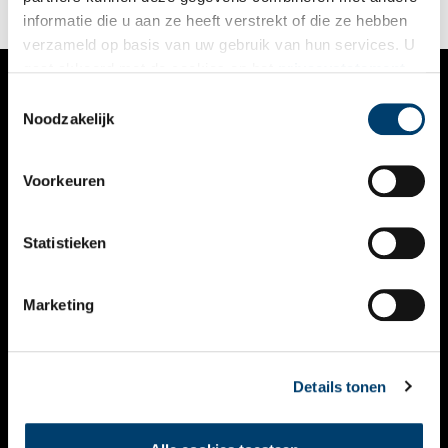
informatie die u aan ze heeft verstrekt of die ze hebben
verzameld op basis van uw gebruik van hun services. U
gaat akkoord met de cookies en het
privacystatement
als u onze website blijft gebruiken.
Toestemmingsselectie
VERHALEN
Noodzakelijk
NIEUWS
Voorkeuren
KALENDER
THEMA’S
Statistieken
ACTIVITEITEN
Marketing
VIDEO’S
OVER ONS
Details tonen
CONTACT