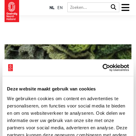
NL
EN
Deze website maakt gebruik van cookies
Tessels Lant
We gebruiken cookies om content en advertenties te
In het voorjaar van 2012 heropende het Tesselse Kaap Skil
(voormalig Maritiem en Juttersmuseum) haar deuren. Aan het
personaliseren, om functies voor social media te bieden
plafond van het nieuwe gebouw hangt een heel bijzonder
en om ons websiteverkeer te analyseren. Ook delen we
kunstwerk. Kunstenares Erna van Sambeek heeft samen met
informatie over uw gebruik van onze site met onze
zo’n dertig Tesselaars een kleed van de kaart van Texel
gemaakt. Deze kaart is negen bij vier meter en is volledig van
partners voor social media, adverteren en analyse. Deze
Texelse producten gemaakt.
partners kunnen deze gegevens combineren met andere