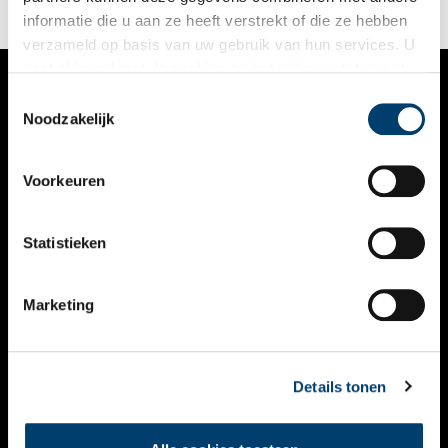
informatie die u aan ze heeft verstrekt of die ze hebben
verzameld op basis van uw gebruik van hun services. U
gaat akkoord met de cookies en het
privacystatement
als u onze website blijft gebruiken.
Toestemmingsselectie
VERHALEN
Noodzakelijk
NIEUWS
Voorkeuren
KALENDER
THEMA’S
Statistieken
ACTIVITEITEN
Marketing
VIDEO’S
OVER ONS
Details tonen
CONTACT