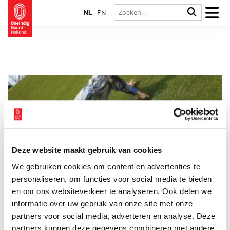
NL
EN
Deze website maakt gebruik van cookies
Hans Brinker: de beroemdste inwoner van Broek?
We gebruiken cookies om content en advertenties te
De persoon van Hans Brinker is ontsproten aan de fantasie van
de Amerikaanse kinderboekenschrijfster Mary Mapes Dodge.
personaliseren, om functies voor social media te bieden
Zoals in het verhaal van het Noordhollands Archief op deze
en om ons websiteverkeer te analyseren. Ook delen we
website wordt uitgelegd, is Hans Brinker niet de jongen die
informatie over uw gebruik van onze site met onze
zijn vinger in de dijk steekt. Dat is immers een anonieme
jongen die in Haarlem woont. Maar waar komt Hans Brinker
partners voor social media, adverteren en analyse. Deze
zèlf vandaan?
partners kunnen deze gegevens combineren met andere