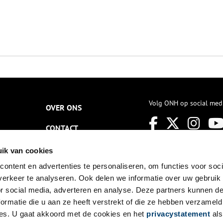
Volg ONH op social med
OVER ONS
CONTACT
NIEUWSBRIEF
ik van cookies
ontent en advertenties te personaliseren, om functies voor soci
DISCLAIMER
erkeer te analyseren. Ook delen we informatie over uw gebruik
PRIVACY
or social media, adverteren en analyse. Deze partners kunnen 
ormatie die u aan ze heeft verstrekt of die ze hebben verzameld
TOEGANKELIJKHEID
es. U gaat akkoord met de cookies en het
privacystatement
als