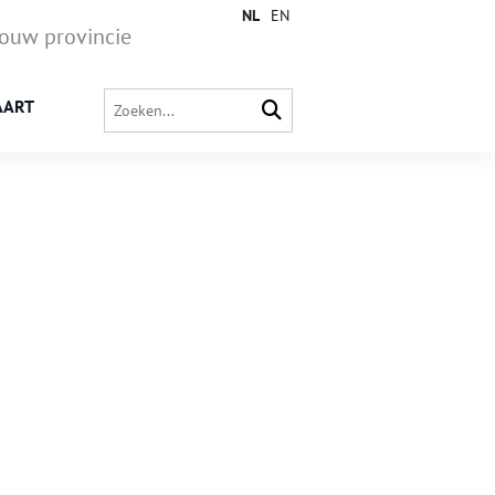
NL
EN
jouw provincie
AART