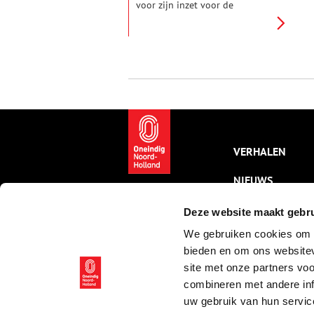
voor zijn inzet voor de
tentoonstelling van Nationale
Nijverheid in 1825. Een
tentoonstelling die belangrijk
was voor de ontwikkeling van
de Nederlandse industrie. Een
marmeren portret van de
koning maakte deel uit van de
tentoonstelling en werd later
geplaatst in een van de
kapellen van de Sint Bavokerk.
VERHALEN
NIEUWS
KALENDER
Deze website maakt gebru
We gebruiken cookies om c
THEMA’S
bieden en om ons websitev
ACTIVITEITEN
site met onze partners vo
combineren met andere inf
VIDEO’S
uw gebruik van hun servic