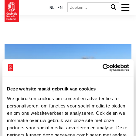
NL
EN
Deze website maakt gebruik van cookies
Mijn plek: ‘Op De Woude stap je in een andere wereld’
We gebruiken cookies om content en advertenties te
Welke plaats vind jij het meest kenmerkend voor Noord-
Holland? ‘Van de pont over de Markervaart stap je in De
personaliseren, om functies voor social media te bieden
Woude bijna in een andere wereld,’ vertelt Erik Luik. Het dorpje
en om ons websiteverkeer te analyseren. Ook delen we
De Woude is de plek waar hij ons graag mee heen neemt. Een
informatie over uw gebruik van onze site met onze
dromerig eilandje aan de rand van het Alkmaardermeer. Met
weidse vergezichten en een bijzonder natuurgebied. Alsof de
partners voor social media, adverteren en analyse. Deze
tijd hier stil heeft gestaan.
partners kunnen deze gegevens combineren met andere