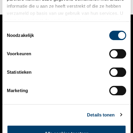
informatie die u aan ze heeft verstrekt of die ze hebben
verzameld op basis van uw gebruik van hun services. U
gaat akkoord met de cookies en het
privacystatement
als u onze website blijft gebruiken.
Toestemmingsselectie
VERHALEN
Noodzakelijk
NIEUWS
Voorkeuren
KALENDER
THEMA’S
Statistieken
ACTIVITEITEN
Marketing
VIDEO’S
OVER ONS
Details tonen
CONTACT