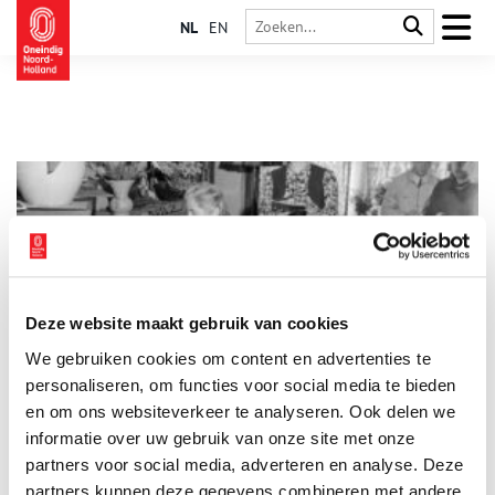
NL
EN
Deze website maakt gebruik van cookies
‘Verboden muziek’ waar je blij van wordt
We gebruiken cookies om content en advertenties te
Stadsarchief Amsterdam besteedt aandacht aan veertien
componisten die in de Tweede Wereldoorlog werden vervolgd
personaliseren, om functies voor social media te bieden
of vermoord. ‘Die componisten krijgen we niet meer terug,
en om ons websiteverkeer te analyseren. Ook delen we
maar hun muziek moet klinken,’ vindt samensteller Eleonore
informatie over uw gebruik van onze site met onze
Pameijer.
partners voor social media, adverteren en analyse. Deze
partners kunnen deze gegevens combineren met andere