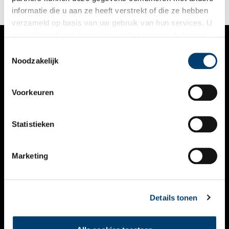
informatie die u aan ze heeft verstrekt of die ze hebben
verzameld op basis van uw gebruik van hun services. U
gaat akkoord met de cookies en het
privacystatement
als u onze website blijft gebruiken.
Toestemmingsselectie
VERHALEN
Noodzakelijk
NIEUWS
Voorkeuren
KALENDER
THEMA’S
Statistieken
ACTIVITEITEN
Marketing
VIDEO’S
OVER ONS
Details tonen
CONTACT