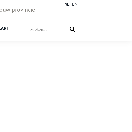
NL
EN
jouw provincie
AART