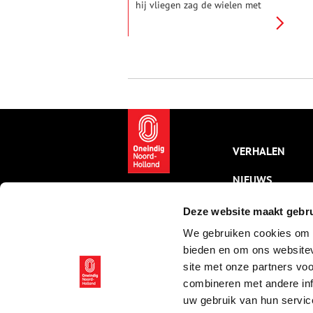
hij vliegen zag de wielen met
den sprieten!’ (Hugo de Groot)
VERHALEN
NIEUWS
KALENDER
Deze website maakt gebru
We gebruiken cookies om c
THEMA’S
bieden en om ons websitev
ACTIVITEITEN
site met onze partners vo
combineren met andere inf
VIDEO’S
uw gebruik van hun servic