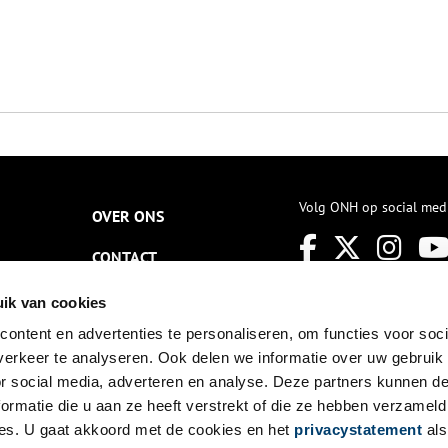
Volg ONH op social med
OVER ONS
CONTACT
NIEUWSBRIEF
ik van cookies
ontent en advertenties te personaliseren, om functies voor soci
DISCLAIMER
erkeer te analyseren. Ook delen we informatie over uw gebruik
PRIVACY
or social media, adverteren en analyse. Deze partners kunnen 
ormatie die u aan ze heeft verstrekt of die ze hebben verzameld
TOEGANKELIJKHEID
es. U gaat akkoord met de cookies en het
privacystatement
als