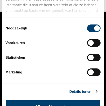
informatie die u aan ze heeft verstrekt of die ze hebben
verzameld op basis van uw gebruik van hun services. U
gaat akkoord met de cookies en het
privacystatement
als u onze website blijft gebruiken.
Toestemmingsselectie
VERHALEN
Noodzakelijk
NIEUWS
Voorkeuren
KALENDER
THEMA’S
Statistieken
ACTIVITEITEN
Marketing
VIDEO’S
OVER ONS
Details tonen
CONTACT