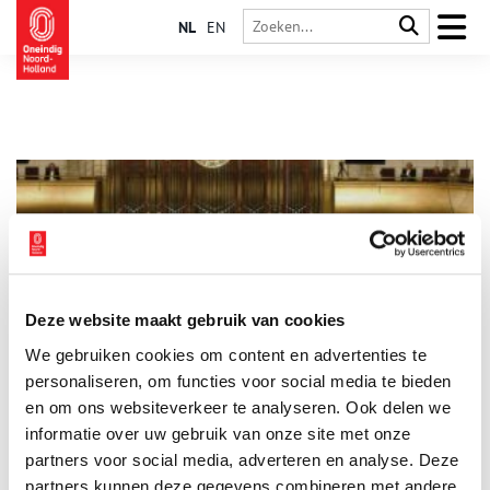
NL
EN
Deze website maakt gebruik van cookies
‘Heren, zit toch niet eeuwig aan je sigaar te lurken’
We gebruiken cookies om content en advertenties te
Als je mooi wilt zingen ben je bij het Koninklijk Haarlems
Mannenkoor ‘Zang en Vriendschap’, het oudste nog bestaande
personaliseren, om functies voor social media te bieden
mannenkoor van Nederland, aan het juiste adres. Maar
en om ons websiteverkeer te analyseren. Ook delen we
vriendschap is minstens zo belangrijk.
informatie over uw gebruik van onze site met onze
partners voor social media, adverteren en analyse. Deze
partners kunnen deze gegevens combineren met andere