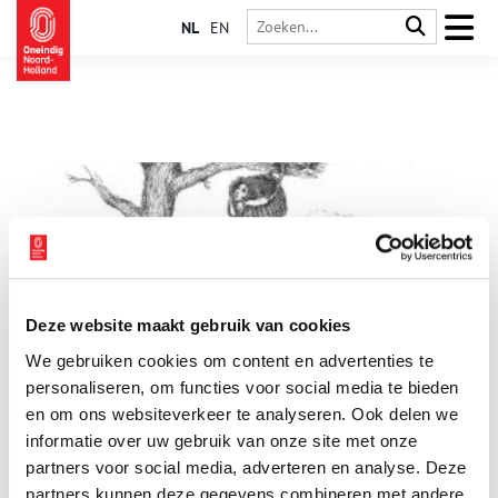
NL
EN
Deze website maakt gebruik van cookies
Door de mand vallen
We gebruiken cookies om content en advertenties te
De waarheid is anders dan gedacht. Miljoenenjuffouw Jaantje
Struik, een van de beroemdste oplichtsters uit de Nederlandse
personaliseren, om functies voor social media te bieden
geschiedenis, viel door de mand na een conflict met een
en om ons websiteverkeer te analyseren. Ook delen we
juwelier. Ze wist vele miljoenen af te troggelen, maar eindigde
informatie over uw gebruik van onze site met onze
als bedelaarster. Als iemand ‘door de mand valt’, betekend dat
hij of zij is ontmaskerd als leugenaar, bedrieger, dief, domoor
partners voor social media, adverteren en analyse. Deze
etc. Diegene blijkt dan als het ware ‘van lager niveau’ te zijn
partners kunnen deze gegevens combineren met andere