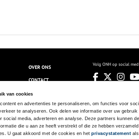
Volg ONH op social med
OVER ONS
CONTACT
NIEUWSBRIEF
ik van cookies
ontent en advertenties te personaliseren, om functies voor soci
DISCLAIMER
erkeer te analyseren. Ook delen we informatie over uw gebruik
PRIVACY
or social media, adverteren en analyse. Deze partners kunnen 
ormatie die u aan ze heeft verstrekt of die ze hebben verzameld
TOEGANKELIJKHEID
es. U gaat akkoord met de cookies en het
privacystatement
als