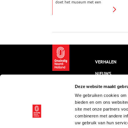
doet het museum met een
nieuwe tentoonstelling:
‘Bewaard voor de stad’, die een
overzicht geeft van vijftig jaar
schenkingen. De voorwerpen
vertellen niet alleen een verhaal
over het museum, maar ook
over de stad en haar inwoners.
Want Weesp is zoveel meer dan
alleen porselein en cacao.
VERHALEN
NIEUWS
KALENDER
Deze website maakt gebru
We gebruiken cookies om c
THEMA’S
bieden en om ons websitev
ACTIVITEITEN
site met onze partners vo
combineren met andere inf
VIDEO’S
uw gebruik van hun servic