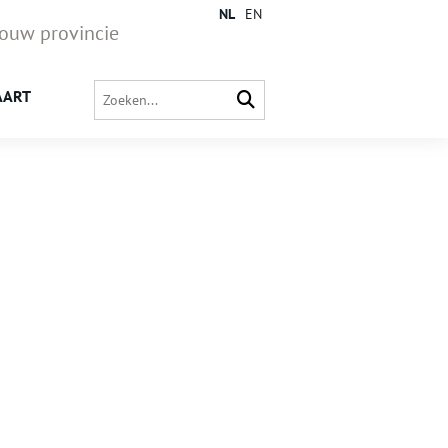
NL
EN
jouw provincie
AART