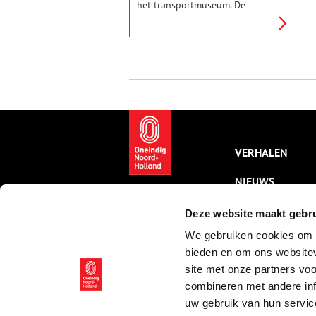
het transportmuseum. De
Romeinse boot van toen en de
zonnewagen van nu.
VERHALEN
NIEUWS
KALENDER
Deze website maakt gebru
We gebruiken cookies om c
THEMA’S
bieden en om ons websitev
ACTIVITEITEN
site met onze partners vo
combineren met andere inf
VIDEO’S
uw gebruik van hun servic