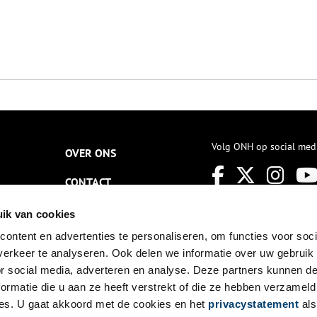
Volg ONH op social med
OVER ONS
CONTACT
NIEUWSBRIEF
ik van cookies
ontent en advertenties te personaliseren, om functies voor soci
DISCLAIMER
erkeer te analyseren. Ook delen we informatie over uw gebruik
PRIVACY
or social media, adverteren en analyse. Deze partners kunnen 
ormatie die u aan ze heeft verstrekt of die ze hebben verzameld
TOEGANKELIJKHEID
es. U gaat akkoord met de cookies en het
privacystatement
als