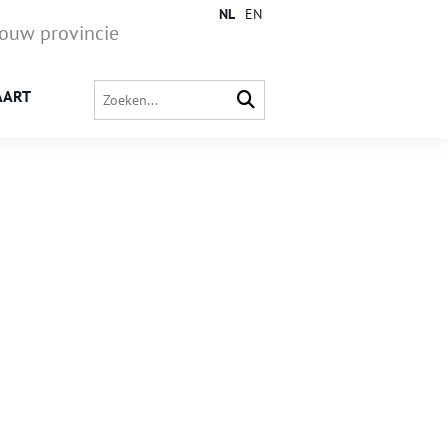
NL
EN
jouw provincie
AART