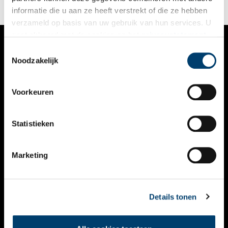
informatie die u aan ze heeft verstrekt of die ze hebben
verzameld op basis van uw gebruik van hun services. U
gaat akkoord met de cookies en het
privacystatement
als u onze website blijft gebruiken.
Toestemmingsselectie
VERHALEN
Noodzakelijk
NIEUWS
Voorkeuren
KALENDER
THEMA’S
Statistieken
ACTIVITEITEN
Marketing
VIDEO’S
OVER ONS
Details tonen
CONTACT