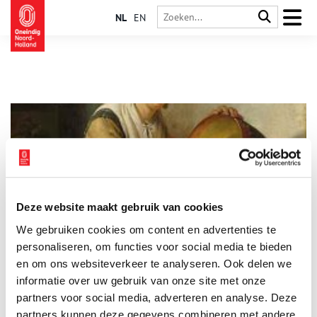
NL
EN
Deze website maakt gebruik van cookies
De gebruiken van een zeventiende-eeuwse Amsterdammer
We gebruiken cookies om content en advertenties te
Coffeeshops, de wallen, altijd fietsen en een plat accent: al
deze zaken worden beschouwd als ‘typisch Amsterdams’. Of al
personaliseren, om functies voor social media te bieden
deze kenmerken opgaan voor elke Amsterdammer valt echter
en om ons websiteverkeer te analyseren. Ook delen we
te betwisten. Ook in de zeventiende eeuw bestonden er een
informatie over uw gebruik van onze site met onze
aantal typische gebruiken, waarmee de Amsterdammer zich
onderscheidde van buitenpoorters.
partners voor social media, adverteren en analyse. Deze
partners kunnen deze gegevens combineren met andere