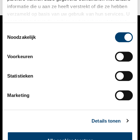
‘dieventaal’.
informatie die u aan ze heeft verstrekt of die ze hebben
verzameld op basis van uw gebruik van hun services. U
gaat akkoord met de cookies en het
privacystatement
als u onze website blijft gebruiken.
Toestemmingsselectie
VERHALEN
Noodzakelijk
NIEUWS
Voorkeuren
KALENDER
THEMA’S
Statistieken
ACTIVITEITEN
Marketing
VIDEO’S
OVER ONS
Details tonen
CONTACT