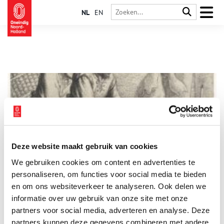
NL
EN
Deze website maakt gebruik van cookies
Duitsers waren eeuwenlang grootste groep immigranten
We gebruiken cookies om content en advertenties te
Over de invloed van het Zuid-Nederlands en het Jiddisch op
het Amsterdams en indirect het ‘ABN’ zijn dikke boeken en
personaliseren, om functies voor social media te bieden
duizenden artikelen geschreven. De invloed van het Duits
en om ons websiteverkeer te analyseren. Ook delen we
krijgt daarentegen verbazend weinig aandacht. Ook
informatie over uw gebruik van onze site met onze
onderbelicht is de geweldige omvang van de eeuwenlange
immigratiestroom vanuit het gebied dat nu Duitsland heet. De
partners voor social media, adverteren en analyse. Deze
Duitse woorden drongen deels door via het Bargoens, de
partners kunnen deze gegevens combineren met andere