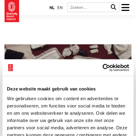
NL
EN
Deze website maakt gebruik van cookies
In ’t kleijn – Een uitzet in miniatuur
We gebruiken cookies om content en advertenties te
Marianne Havermans, deskundige in historisch textiel, vond
tijdens haar werk in het Westfries Museum in 1986 meerdere
personaliseren, om functies voor social media te bieden
uitzetten in miniatuur. Zo’n kleine uitzet werd niet voor een
en om ons websiteverkeer te analyseren. Ook delen we
popje gemaakt, maar was bedoeld als oefening voor een echte
informatie over uw gebruik van onze site met onze
uitzet. De afgelopen jaren heeft Marianne de herkomst van en
verhaal achter de miniatuurtjes in kaart weten te brengen, wat
partners voor social media, adverteren en analyse. Deze
resulteerde in een fraai boek onder de titel ‘In ’t kleijn. Een
partners kunnen deze gegevens combineren met andere