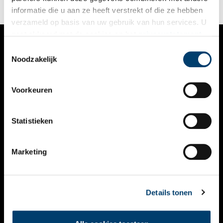
uitzet in miniatuur 1830-1850’.
informatie die u aan ze heeft verstrekt of die ze hebben
verzameld op basis van uw gebruik van hun services. U
gaat akkoord met de cookies en het
privacystatement
als u onze website blijft gebruiken.
Toestemmingsselectie
VERHALEN
Noodzakelijk
NIEUWS
Voorkeuren
KALENDER
THEMA’S
Statistieken
ACTIVITEITEN
Marketing
VIDEO’S
OVER ONS
Details tonen
CONTACT