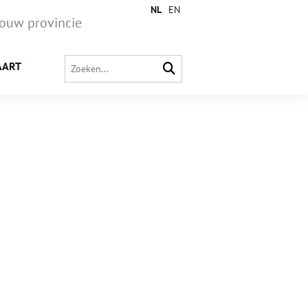
NL
EN
jouw provincie
AART