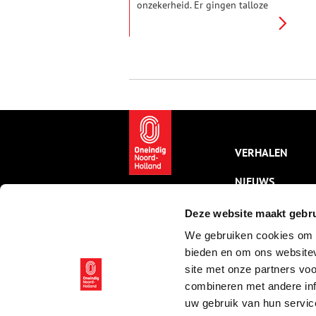
onzekerheid. Er gingen talloze
complottheorieën rond, van de
moord op John F. Kennedy tot
het in scène zetten van de
maanlanding. Maar bovenal
heerste er een groot
wantrouwen tegen de
communistische Sovjet-Unie. Uit
angst voor een atoomoorlog
werden op verschillende
plekken in Noord-Holland
geheime schuilkelders
VERHALEN
aangelegd voor burgers en
overheid.
NIEUWS
KALENDER
Deze website maakt gebru
We gebruiken cookies om c
THEMA’S
bieden en om ons websitev
ACTIVITEITEN
site met onze partners vo
combineren met andere inf
VIDEO’S
uw gebruik van hun servic