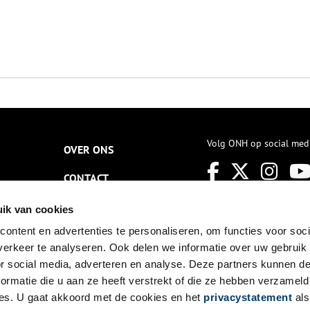
Volg ONH op social med
OVER ONS
CONTACT
NIEUWSBRIEF
ik van cookies
ontent en advertenties te personaliseren, om functies voor soci
DISCLAIMER
erkeer te analyseren. Ook delen we informatie over uw gebruik
PRIVACY
or social media, adverteren en analyse. Deze partners kunnen 
ormatie die u aan ze heeft verstrekt of die ze hebben verzameld
TOEGANKELIJKHEID
es. U gaat akkoord met de cookies en het
privacystatement
als