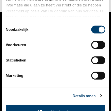
informatie die u aan ze heeft verstrekt of die ze hebben
verzameld op basis van uw gebruik van hun services. U
gaat akkoord met de cookies en het
privacystatement
als u onze website blijft gebruiken.
Toestemmingsselectie
VERHALEN
Noodzakelijk
NIEUWS
Voorkeuren
KALENDER
THEMA’S
Statistieken
ACTIVITEITEN
Marketing
VIDEO’S
OVER ONS
Details tonen
CONTACT