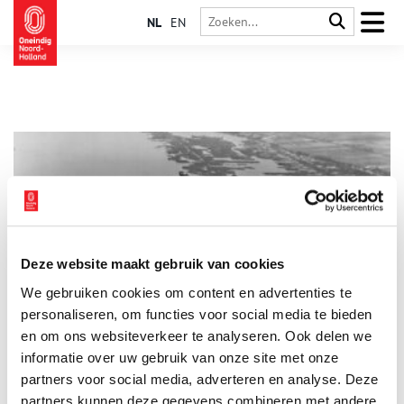
NL
EN
Deze website maakt gebruik van cookies
Gerrit van Schaik: vlieger tijdens de meidagen van 1940
We gebruiken cookies om content en advertenties te
Gerrit van Schaik, een Amsterdamse ‘maandvlieger’, werd in de
meidagen van 1940 gemobiliseerd in de strijd tegen de
personaliseren, om functies voor social media te bieden
Duitsers. Vanuit vliegbasis Soesterberg vloog hij onder meer
en om ons websiteverkeer te analyseren. Ook delen we
naar de Grebbelinie, waar hij deelnam aan luchtgevechten.
informatie over uw gebruik van onze site met onze
partners voor social media, adverteren en analyse. Deze
partners kunnen deze gegevens combineren met andere