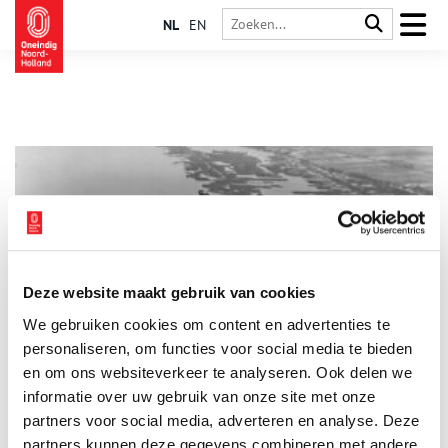
NL
EN
Deze website maakt gebruik van cookies
Gerrit van Schaik: vlieger tijdens de meidagen van 1940
We gebruiken cookies om content en advertenties te
Gerrit van Schaik, een Amsterdamse ‘maandvlieger’, werd in de
meidagen van 1940 gemobiliseerd in de strijd tegen de
personaliseren, om functies voor social media te bieden
Duitsers. Vanuit vliegbasis Soesterberg vloog hij onder meer
en om ons websiteverkeer te analyseren. Ook delen we
naar de Grebbelinie, waar hij deelnam aan luchtgevechten.
informatie over uw gebruik van onze site met onze
partners voor social media, adverteren en analyse. Deze
partners kunnen deze gegevens combineren met andere