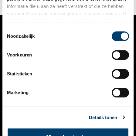
informatie die u aan ze heeft verstrekt of die ze hebben
verzameld op basis van uw gebruik van hun services. U
gaat akkoord met de cookies en het
privacystatement
als u onze website blijft gebruiken.
Toestemmingsselectie
VERHALEN
Noodzakelijk
NIEUWS
Voorkeuren
KALENDER
THEMA’S
Statistieken
ACTIVITEITEN
Marketing
VIDEO’S
OVER ONS
Details tonen
CONTACT