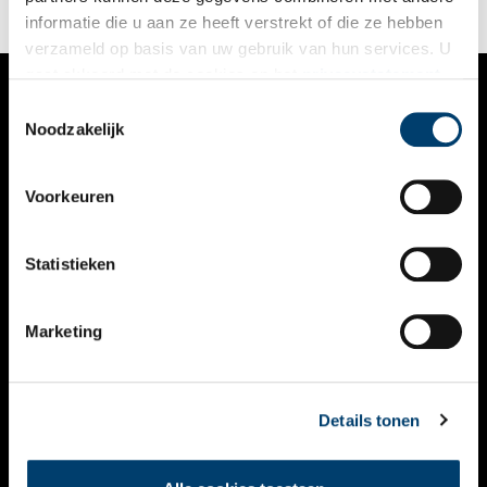
informatie die u aan ze heeft verstrekt of die ze hebben
verzameld op basis van uw gebruik van hun services. U
gaat akkoord met de cookies en het
privacystatement
als u onze website blijft gebruiken.
Toestemmingsselectie
VERHALEN
Noodzakelijk
NIEUWS
Voorkeuren
KALENDER
THEMA’S
Statistieken
ACTIVITEITEN
Marketing
VIDEO’S
OVER ONS
Details tonen
CONTACT