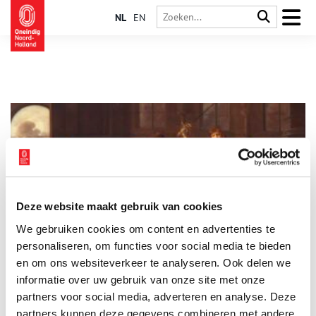
NL
EN
Deze website maakt gebruik van cookies
Ge­ma­len luis met pis? Kleu­ri­ge kle­ding uit de tui­nen van
We gebruiken cookies om content en advertenties te
het Mui­der­slot
personaliseren, om functies voor social media te bieden
Drama! Op dit schilderij uit de collectie van het Muiderslot is
de slotscène van Lucelle te zien – een toneelstuk geschreven
en om ons websiteverkeer te analyseren. Ook delen we
door Gerbrand Adriaenszoon Bredero. Net zoals Romeo en Julia
informatie over uw gebruik van onze site met onze
zijn de hoofdrolspelers Lucelle en Ascagnes ‘star-crossed
partners voor social media, adverteren en analyse. Deze
lovers’. Naast de afgebeelde scène, valt de kleur van de kleding
op. De rode broek, het goud-gele jak, de roze cape…
partners kunnen deze gegevens combineren met andere