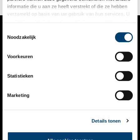
informatie die u aan ze heeft verstrekt of die ze hebben
verzameld op basis van uw gebruik van hun services. U
gaat akkoord met de cookies en het
privacystatement
als u onze website blijft gebruiken.
Toestemmingsselectie
VERHALEN
Noodzakelijk
NIEUWS
Voorkeuren
KALENDER
THEMA’S
Statistieken
ACTIVITEITEN
Marketing
VIDEO’S
OVER ONS
Details tonen
CONTACT