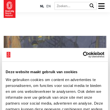
NL
EN
Deze website maakt gebruik van cookies
Van Gogh Museum verwerft twee uitzonderlijke pastels
We gebruiken cookies om content en advertenties te
Het Van Gogh Museum heeft zijn collectie van werken op
papier verrijkt met twee topstukken in pastel: Avenue de
personaliseren, om functies voor social media te bieden
Clichy, ’s avonds, vijf uur (1887) van Louis Anquetin (1861-
en om ons websiteverkeer te analyseren. Ook delen we
1932) en Het Comomeer (1897) van William Degouve de
informatie over uw gebruik van onze site met onze
2 min
Nuncques (1867-1935).
partners voor social media, adverteren en analyse. Deze
partners kunnen deze gegevens combineren met andere