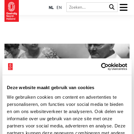
NL
EN
Deze website maakt gebruik van cookies
Lou de Palingboer: de Christus van Muiden
We gebruiken cookies om content en advertenties te
In de jaren vijftig en zestig kreeg een eenvoudige palingboer
uit Muiden landelijke bekendheid als de vleesgeworden God.
personaliseren, om functies voor social media te bieden
Louwrens Voorthuijzen, beter bekend als Lou de Palingboer,
en om ons websiteverkeer te analyseren. Ook delen we
woonde met zijn schare volgelingen in een villa in Muiderberg.
informatie over uw gebruik van onze site met onze
Hij predikte in Frascati, of gewoon vanuit zijn luie stoel met
een sigaar in de hand, over het redden van de mensheid uit de
partners voor social media, adverteren en analyse. Deze
klauwen van Satan. Overtuigd van zijn eigen Opstanding
partners kunnen deze gegevens combineren met andere